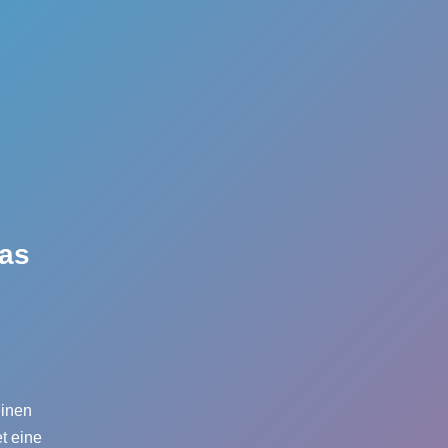
gas
einen
t eine