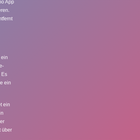
no App
ren.
tfernt
 ein
e-
. Es
e ein
t ein
in
er
t über