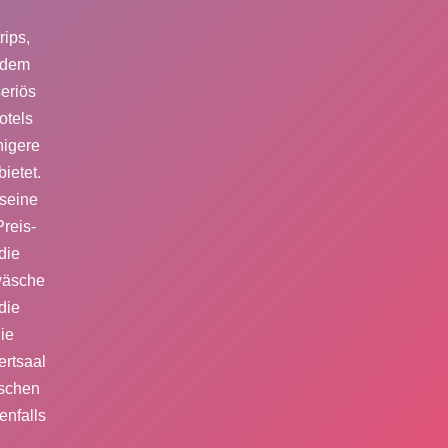
rips,
t dem
eriös
otels
higere
ietet.
 seine
reis-
die
wäsche
die
ie
ertsaal
ischen
enfalls