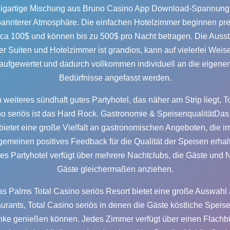
zigartige Mischung aus
Bruno Casino App Download
-Spannung
annterer Atmosphäre. Die einfachen Hotelzimmer beginnen pre
irca 100$ und können bis zu 500$ pro Nacht betragen. Die Ausst
er Suiten und Hotelzimmer ist grandios, kann auf vielerlei Weis
aufgewertet und dadurch vollkommen individuell an die eigene
Bedürfnisse angefasst werden.
n weiteres sündhaft gutes Partyhotel, das näher am Strip liegt,
T
o seriös
ist das Hard Rock. Gastronomie & SpeisenqualitätDas
bietet eine große Vielfalt an gastronomischen Angeboten, die i
gemeinen positives Feedback für die Qualität der Speisen erhal
es Partyhotel verfügt über mehrere Nachtclubs, die Gäste und N
Gäste gleichermaßen anziehen.
as Palms
Total Casino seriös
Resort bietet eine große Auswahl
urants,
Total Casino seriös
in denen die Gäste köstliche Speis
nke genießen können. Jedes Zimmer verfügt über einen Flachbi