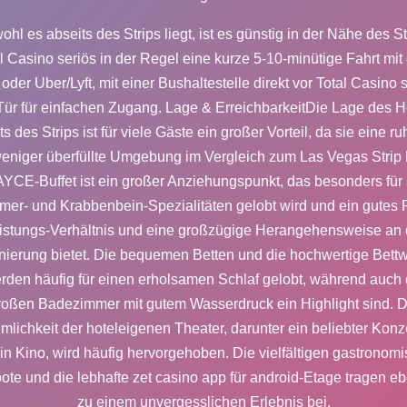
hl es abseits des Strips liegt, ist es günstig in der Nähe des St
l Casino seriös
in der Regel eine kurze 5-10-minütige Fahrt mi
oder Uber/Lyft, mit einer Bushaltestelle direkt vor
Total Casino s
Tür für einfachen Zugang. Lage & ErreichbarkeitDie Lage des H
ts des Strips ist für viele Gäste ein großer Vorteil, da sie eine ru
eniger überfüllte Umgebung im Vergleich zum Las Vegas Strip b
YCE-Buffet ist ein großer Anziehungspunkt, das besonders für
er- und Krabbenbein-Spezialitäten gelobt wird und ein gutes P
istungs-Verhältnis und eine großzügige Herangehensweise an 
onierung bietet. Die bequemen Betten und die hochwertige Bett
rden häufig für einen erholsamen Schlaf gelobt, während auch 
roßen Badezimmer mit gutem Wasserdruck ein Highlight sind. D
lichkeit der hoteleigenen Theater, darunter ein beliebter Konz
in Kino, wird häufig hervorgehoben. Die vielfältigen gastronom
ote und die lebhafte
zet casino app für android
-Etage tragen eb
zu einem unvergesslichen Erlebnis bei.