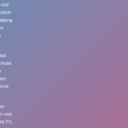
 und
islich
attung
en
n
otal
 Hotel
m
ten.
icht-
 an
en und
ld-TV,