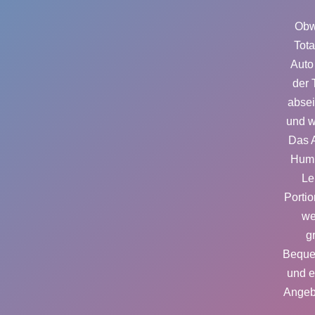
Obwo
Tota
Auto 
der 
absei
und w
Das A
Humm
Le
Porti
we
g
Bequem
und e
Angeb