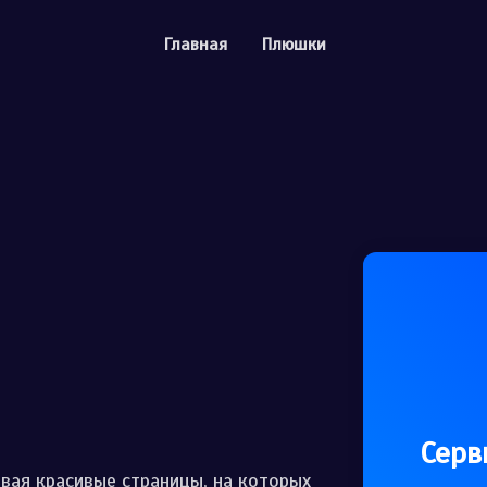
Главная
Плюшки
Инструкции
API для разработч
Подробный гайд как и
леживаемые QR коды
Центр помощи
сылки
Загляните в наш цент
йте подписчиков в соц. сетях
Серв
вая красивые страницы, на которых