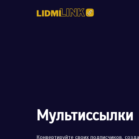
Плюшки
QR Коды
Легко отс
Мультис
Конвертиру
Мультиссылки
Конвертируйте своих подписчиков, созда