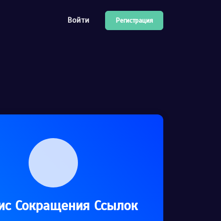
Войти
Регистрация
иков
спользовать API
р помощи
ис Сокращения Ссылок